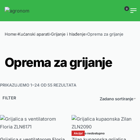
0
Home
›
Kućanski aparati
›
Grijanje i hlađenje
›
Oprema za grijanje
Oprema za grijanje
PRIKAZUJEMO 1–24 OD 55 REZULTATA
FILTER
Zadano sortiranje
Akcija!
Trenutno nedostupno
Grijalica s ventilatorom Floria
Zilan kupaonska grijalica