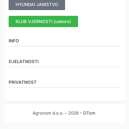
HYUNDAI JAMSTVO
KLUB VJERNOSTI (uskoro)
INFO
O nama
DJELATNOSTI
Novosti
Mediji
MEHANIZACIJA
Galerija
PRIVATNOST
KOOPERACIJA
Karijera
POLJO LJEKARNE
Etički kodeks
Načini plaćanja
AGRO CENTRI
Veleprodaja
Načini dostave
GRAĐEVINSKI MATERIJAL
Agronom d.o.o. – 2026 –
DTom
Pravila o korištenju kolačića
KONTAKT
Privatnost podataka