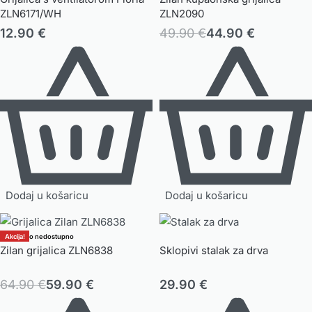
ZLN6171/WH
ZLN2090
12.90
€
49.90
€
44.90
€
Dodaj u košaricu
Dodaj u košaricu
Akcija!
Trenutno nedostupno
Zilan grijalica ZLN6838
Sklopivi stalak za drva
64.90
€
59.90
€
29.90
€