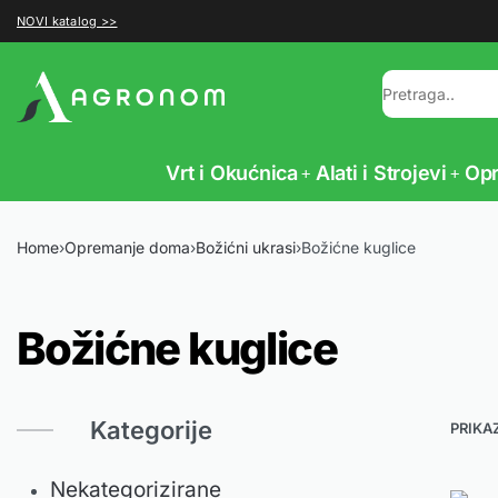
NOVI katalog >>
Vrt i Okućnica
Alati i Strojevi
Op
Home
›
Opremanje doma
›
Božićni ukrasi
›
Božićne kuglice
Božićne kuglice
Kategorije
PRIKA
Nekategorizirane