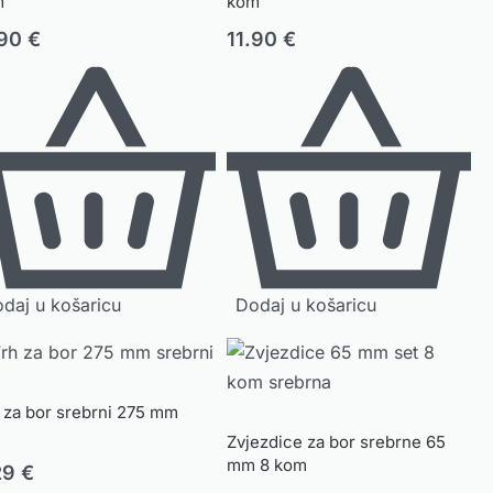
m
kom
.90
€
11.90
€
daj u košaricu
Dodaj u košaricu
 za bor srebrni 275 mm
Zvjezdice za bor srebrne 65
mm 8 kom
29
€