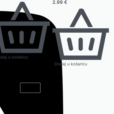
2.99
€
daj u košaricu
Dodaj u košaricu