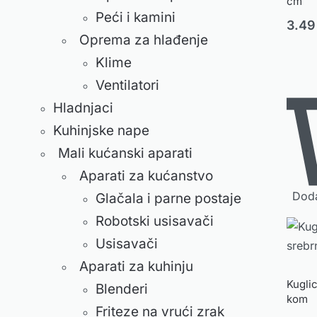
cm
Peći i kamini
3.4
Oprema za hlađenje
Klime
Ventilatori
Hladnjaci
Kuhinjske nape
Mali kućanski aparati
Aparati za kućanstvo
Doda
Glačala i parne postaje
Robotski usisavači
Usisavači
Aparati za kuhinju
Kugli
Blenderi
kom
Friteze na vrući zrak