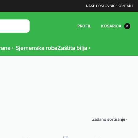
NAŠE POSLOVNICE
KONTAKT
PROFIL
KOŠARICA
0
rana
Sjemenska roba
Zaštita bilja
Zadano sortiranje