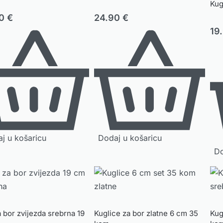
Kug
90
€
24.90
€
19
j u košaricu
Dodaj u košaricu
Do
 bor zvijezda srebrna 19
Kuglice za bor zlatne 6 cm 35
Kug