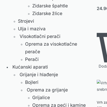
Zidarske špahtle
24.
Zidarske žlice
Strojevi
Ulja i maziva
Visokotlačni perači
Oprema za visokotlačne
perače
Perači
Doda
Kućanski aparati
Grijanje i hlađenje
Bojleri
Oprema za grijanje
Grijalice
Vrh za
Oprema za peći i kamine