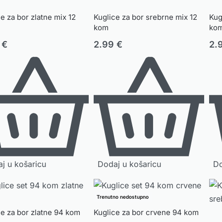
e za bor zlatne mix 12
Kuglice za bor srebrne mix 12
Kug
kom
ko
9
€
2.99
€
2.
j u košaricu
Dodaj u košaricu
Do
Trenutno nedostupno
ce za bor zlatne 94 kom
Kuglice za bor crvene 94 kom