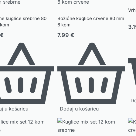
Vrh
ne kuglice srebrne 80
Božićne kuglice crvene 80 mm
 kom
6 kom
3.
9
€
7.99
€
Do
j u košaricu
Dodaj u košaricu