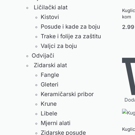
Ličilački alat
Kuglic
Kistovi
kom
Posude i kade za boju
2.9
Trake i folije za zaštitu
Valjci za boju
Odvijači
Zidarski alat
Fangle
Gleteri
Keramičarski pribor
Doda
Krune
Libele
Mjerni alati
Kugli
Zidarske posude