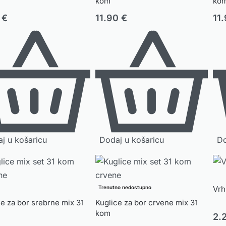
kom
ko
9
€
11.90
€
11
j u košaricu
Dodaj u košaricu
Do
Trenutno nedostupno
Vrh
ce za bor srebrne mix 31
Kuglice za bor crvene mix 31
kom
2.