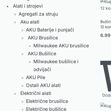
Alati i strojevi
Agregati za struju
Aku alati
Božić
12 ko
AKU Baterije i punjači
6.9
AKU Brusilice
Milwaukee AKU brusilice
AKU Bušilice
Milwaukee bušilice i
odvijači
AKU Pile
Ostali AKU alati
Električni alati
Doda
Električne brusilice
Električne bušilice