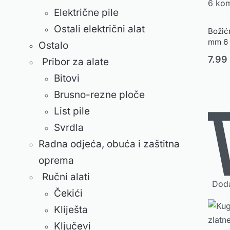
Električne pile
Ostali električni alat
Božić
mm 6
Ostalo
7.9
Pribor za alate
Bitovi
Brusno-rezne ploče
List pile
Svrdla
Radna odjeća, obuća i zaštitna
oprema
Ručni alati
Doda
Čekići
Kliješta
Ključevi