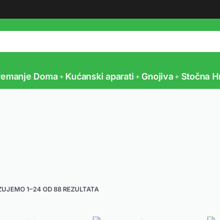
Vaš partner u poljoprivredi
remanje Doma
Kućanski aparati
Gnojiva
Stočna H
ZUJEMO 1–24 OD 88 REZULTATA