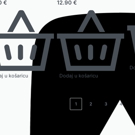
90
€
12.90
€
Do
j u košaricu
Dodaj u košaricu
1
2
3
4