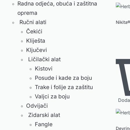
Radna odjeća, obuća i zaštitna
oprema
Ručni alati
Nikita
Čekići
Kliješta
Ključevi
Ličilački alat
Kistovi
Posude i kade za boju
Trake i folije za zaštitu
Valjci za boju
Dodaj
Odvijači
Zidarski alat
Fangle
Devrin