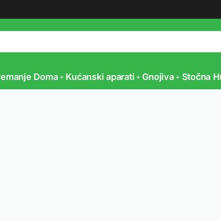
Vaš partner u poljoprivredi
remanje Doma
Kućanski aparati
Gnojiva
Stočna H