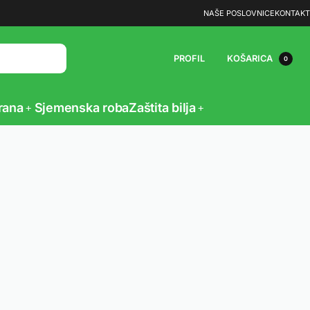
NAŠE POSLOVNICE
KONTAKT
PROFIL
KOŠARICA
0
rana
Sjemenska roba
Zaštita bilja