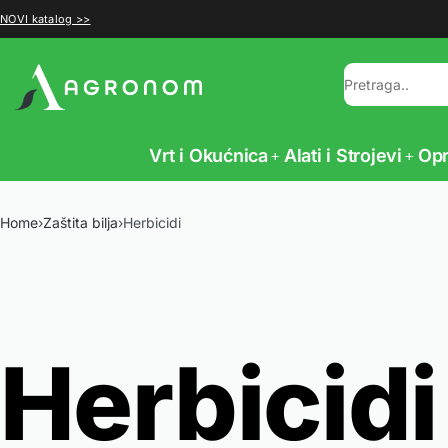
NOVI katalog >>
Vrt i Okućnica
Alati i Strojevi
Op
Home
›
Zaštita bilja
›
Herbicidi
Herbicidi