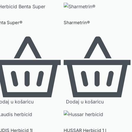
nta Super®
Sharmetrin®
odaj u košaricu
Dodaj u košaricu
UDIS Herbicid 1l
HUSSAR Herbicid 1 l