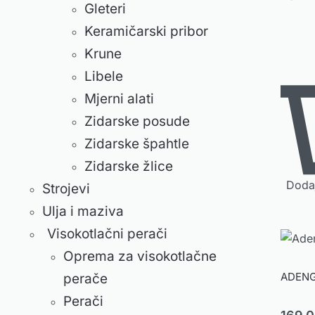
Gleteri
Keramičarski pribor
Krune
Libele
Mjerni alati
Zidarske posude
Zidarske špahtle
Zidarske žlice
Dodaj
Strojevi
Ulja i maziva
Visokotlačni perači
Oprema za visokotlačne
ADENGO
perače
Perači