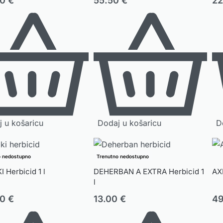
00
€
55.50
€
2
 u košaricu
Dodaj u košaricu
D
o nedostupno
Trenutno nedostupno
 Herbicid 1 l
DEHERBAN A EXTRA Herbicid 1
AXI
l
00
€
13.00
€
4