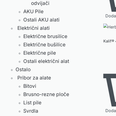
odvijači
AKU Pile
Dodaj
Ostali AKU alati
Električni alati
Električne brusilice
Kalif®
Električne bušilice
Električne pile
Ostali električni alat
Ostalo
Pribor za alate
Bitovi
Brusno-rezne ploče
List pile
Svrdla
Dodaj