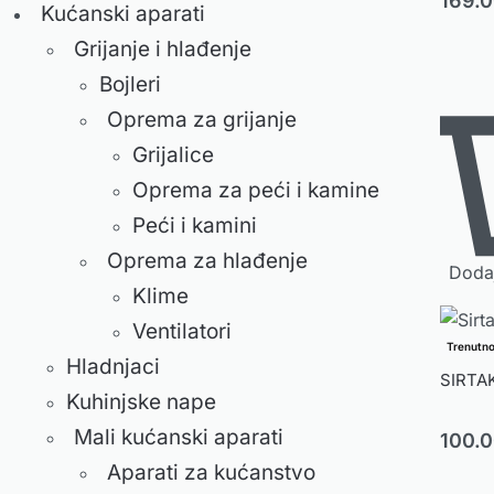
169.
Kućanski aparati
Grijanje i hlađenje
Bojleri
Oprema za grijanje
Grijalice
Oprema za peći i kamine
Peći i kamini
Oprema za hlađenje
Dodaj
Klime
Ventilatori
Trenutn
Hladnjaci
SIRTAKI
Kuhinjske nape
Mali kućanski aparati
100.
Aparati za kućanstvo