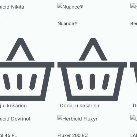
®
Nuance®
Be
 u košaricu
Dodaj u košaricu
D
ol 45 FL
Fluxyr 200 EC
LA