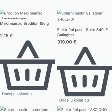
Trenutno nedostupno
Meki mamac Brodilon 150 g
Električni pastir Solar S40LE
Gallagher
2.15
€
319.00
€
Dodaj u košaricu
Dodaj u košaricu