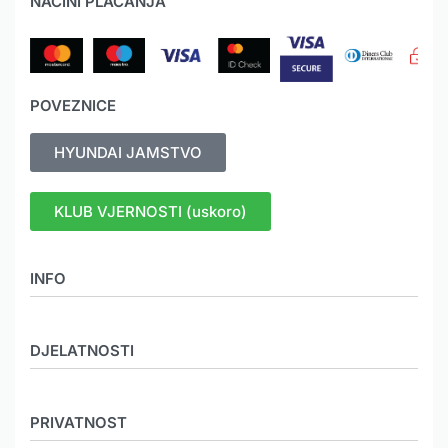
NAČINI PLAĆANJA
POVEZNICE
HYUNDAI JAMSTVO
KLUB VJERNOSTI (uskoro)
INFO
O nama
DJELATNOSTI
Novosti
Mediji
MEHANIZACIJA
Galerija
PRIVATNOST
KOOPERACIJA
Karijera