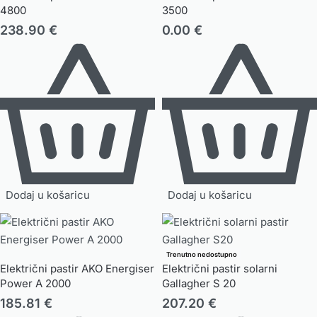
4800
3500
238.90
€
0.00
€
Dodaj u košaricu
Dodaj u košaricu
Trenutno nedostupno
Električni pastir AKO Energiser
Električni pastir solarni
Power A 2000
Gallagher S 20
185.81
€
207.20
€