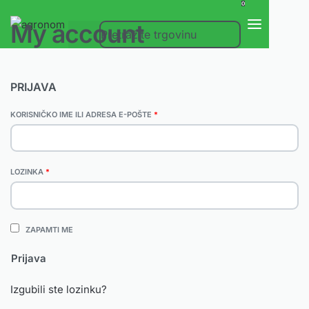
0
My account
PRIJAVA
KORISNIČKO IME ILI ADRESA E-POŠTE
*
LOZINKA
*
ZAPAMTI ME
Prijava
Izgubili ste lozinku?