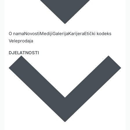
O nama
Novosti
Mediji
Galerija
Karijera
Etički kodeks
Veleprodaja
DJELATNOSTI