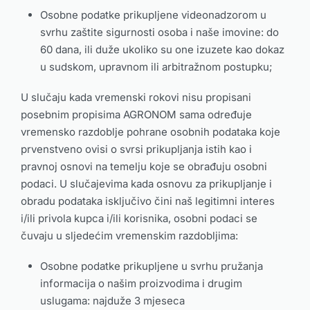
Osobne podatke prikupljene videonadzorom u
svrhu zaštite sigurnosti osoba i naše imovine: do
60 dana, ili duže ukoliko su one izuzete kao dokaz
u sudskom, upravnom ili arbitražnom postupku;
U slučaju kada vremenski rokovi nisu propisani
posebnim propisima AGRONOM sama određuje
vremensko razdoblje pohrane osobnih podataka koje
prvenstveno ovisi o svrsi prikupljanja istih kao i
pravnoj osnovi na temelju koje se obrađuju osobni
podaci. U slučajevima kada osnovu za prikupljanje i
obradu podataka isključivo čini naš legitimni interes
i/ili privola kupca i/ili korisnika, osobni podaci se
čuvaju u sljedećim vremenskim razdobljima:
Osobne podatke prikupljene u svrhu pružanja
informacija o našim proizvodima i drugim
uslugama: najduže 3 mjeseca