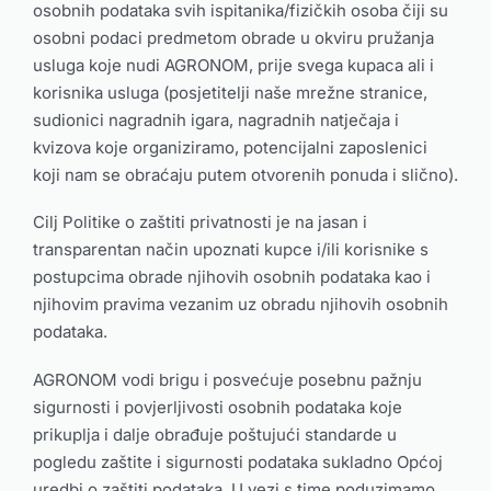
osobnih podataka svih ispitanika/fizičkih osoba čiji su
osobni podaci predmetom obrade u okviru pružanja
usluga koje nudi AGRONOM, prije svega kupaca ali i
korisnika usluga (posjetitelji naše mrežne stranice,
sudionici nagradnih igara, nagradnih natječaja i
kvizova koje organiziramo, potencijalni zaposlenici
koji nam se obraćaju putem otvorenih ponuda i slično).
Cilj Politike o zaštiti privatnosti je na jasan i
transparentan način upoznati kupce i/ili korisnike s
postupcima obrade njihovih osobnih podataka kao i
njihovim pravima vezanim uz obradu njihovih osobnih
podataka.
AGRONOM vodi brigu i posvećuje posebnu pažnju
sigurnosti i povjerljivosti osobnih podataka koje
prikuplja i dalje obrađuje poštujući standarde u
pogledu zaštite i sigurnosti podataka sukladno Općoj
uredbi o zaštiti podataka. U vezi s time poduzimamo