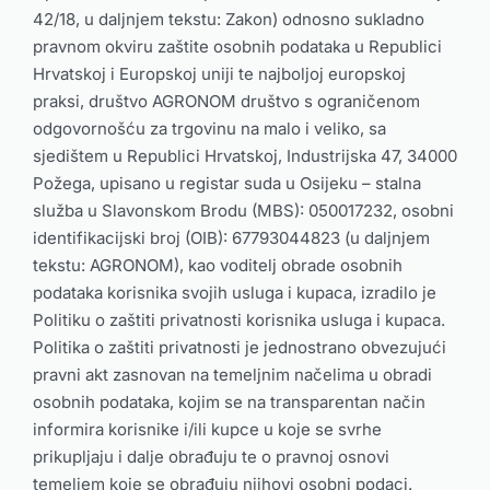
42/18, u daljnjem tekstu: Zakon) odnosno sukladno
pravnom okviru zaštite osobnih podataka u Republici
Hrvatskoj i Europskoj uniji te najboljoj europskoj
praksi, društvo AGRONOM društvo s ograničenom
odgovornošću za trgovinu na malo i veliko, sa
sjedištem u Republici Hrvatskoj, Industrijska 47, 34000
Požega, upisano u registar suda u Osijeku – stalna
služba u Slavonskom Brodu (MBS): 050017232, osobni
identifikacijski broj (OIB): 67793044823 (u daljnjem
tekstu: AGRONOM), kao voditelj obrade osobnih
podataka korisnika svojih usluga i kupaca, izradilo je
Politiku o zaštiti privatnosti korisnika usluga i kupaca.
Politika o zaštiti privatnosti je jednostrano obvezujući
pravni akt zasnovan na temeljnim načelima u obradi
osobnih podataka, kojim se na transparentan način
informira korisnike i/ili kupce u koje se svrhe
prikupljaju i dalje obrađuju te o pravnoj osnovi
temeljem koje se obrađuju njihovi osobni podaci.