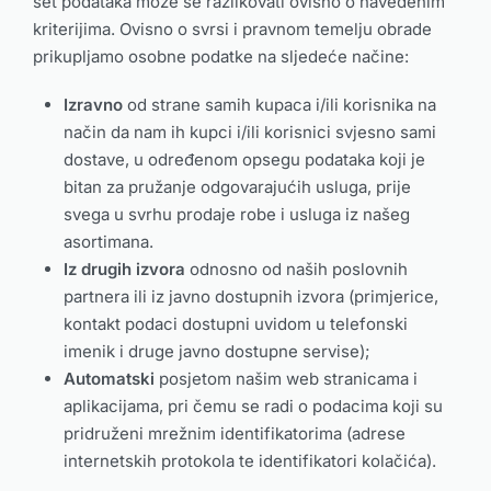
set podataka može se razlikovati ovisno o navedenim
kriterijima. Ovisno o svrsi i pravnom temelju obrade
prikupljamo osobne podatke na sljedeće načine:
Izravno
od strane samih kupaca i/ili korisnika na
način da nam ih kupci i/ili korisnici svjesno sami
dostave, u određenom opsegu podataka koji je
bitan za pružanje odgovarajućih usluga, prije
svega u svrhu prodaje robe i usluga iz našeg
asortimana.
Iz drugih izvora
odnosno od naših poslovnih
partnera ili iz javno dostupnih izvora (primjerice,
kontakt podaci dostupni uvidom u telefonski
imenik i druge javno dostupne servise);
Automatski
posjetom našim web stranicama i
aplikacijama, pri čemu se radi o podacima koji su
pridruženi mrežnim identifikatorima (adrese
internetskih protokola te identifikatori kolačića).