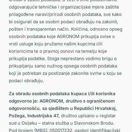
odgovarajuće tehničke i organizacijske mjere zaštite
prilagođene naravi/prirodi osobnih podataka, sve kako
bi osigurali da se osobni podaci obrađuju na zakonit,
pošten i transparentan način. Količina, odnosno opseg
osobnih podataka koje AGRONOM prikuplja ovise o
vrsti usluge koju pružamo našim kupcima i/ili
korisnicima te o pravnoj osnovi na temelju koje
prikuplja podatke. Stoga neprestano vodimo brigu o
prikupljanju samo nužnog opsega osobnih podataka
koji je potreban za postizanje zakonite svrhe u koju se
podaci obrađuju.
Za obradu osobnih podataka kupaca i/ili korisnika
odgovorno je:
AGRONOM
, društvo s ograničenom
odgovornošću, sa sjedištem u Republici Hrvatskoj,
Požega
,
Industrijska 47
,
društvo upisano u registar
sud u Osijeku – stalna služba u Slavonskom Brodu.
Pod brojem (MBS): 050017232, osobni identifikacijski