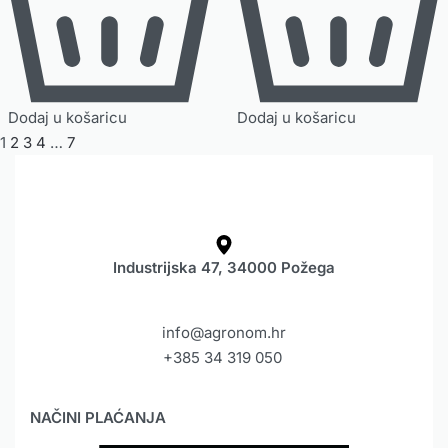
Dodaj u košaricu
Dodaj u košaricu
1
2
3
4
…
7
Industrijska 47, 34000 Požega
info@agronom.hr
+385 34 319 050
NAČINI PLAĆANJA