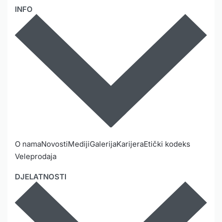
INFO
O nama
Novosti
Mediji
Galerija
Karijera
Etički kodeks
Veleprodaja
DJELATNOSTI