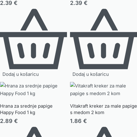
2.39
€
2.39
€
Dodaj u košaricu
Dodaj u košaricu
Hrana za srednje papige
Vitakraft kreker za male papige
Happy Food 1 kg
s medom 2 kom
2.89
€
1.86
€