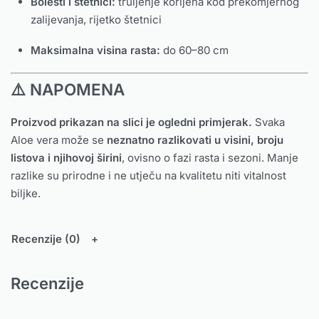
Bolesti i štetnici:
truljenje korijena kod prekomjernog
zalijevanja, rijetko štetnici
Maksimalna visina rasta:
do 60–80 cm
⚠️ NAPOMENA
Proizvod prikazan na slici je ogledni primjerak.
Svaka
Aloe vera može se
neznatno razlikovati u visini, broju
listova i njihovoj širini
, ovisno o fazi rasta i sezoni. Manje
razlike su prirodne i ne utječu na kvalitetu niti vitalnost
biljke.
Recenzije (0)
Recenzije