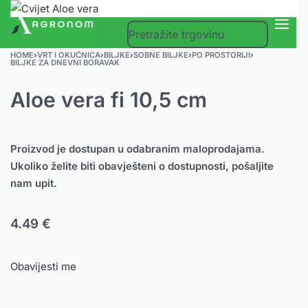
0
HOME
›
VRT I OKUĆNICA
›
BILJKE
›
SOBNE BILJKE
›
PO PROSTORIJI
›
BILJKE ZA DNEVNI BORAVAK
Aloe vera fi 10,5 cm
Proizvod je dostupan u odabranim maloprodajama.
Ukoliko želite biti obavješteni o dostupnosti, pošaljite
nam upit.
4.49
€
Obavijesti me