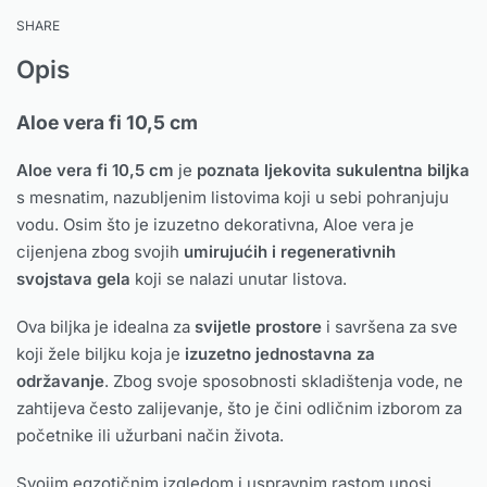
SHARE
Opis
Aloe vera fi 10,5 cm
Aloe vera fi 10,5 cm
je
poznata ljekovita sukulentna biljka
s mesnatim, nazubljenim listovima koji u sebi pohranjuju
vodu. Osim što je izuzetno dekorativna, Aloe vera je
cijenjena zbog svojih
umirujućih i regenerativnih
svojstava gela
koji se nalazi unutar listova.
Ova biljka je idealna za
svijetle prostore
i savršena za sve
koji žele biljku koja je
izuzetno jednostavna za
održavanje
. Zbog svoje sposobnosti skladištenja vode, ne
zahtijeva često zalijevanje, što je čini odličnim izborom za
početnike ili užurbani način života.
Svojim egzotičnim izgledom i uspravnim rastom unosi