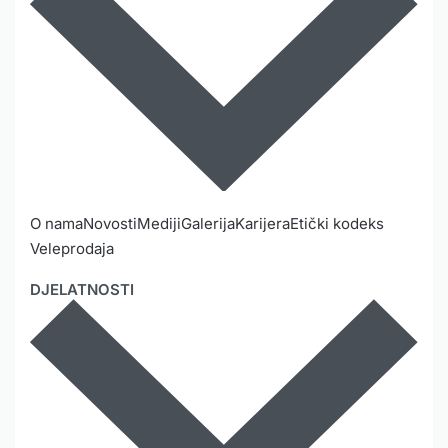
O nama
Novosti
Mediji
Galerija
Karijera
Etički kodeks
Veleprodaja
DJELATNOSTI