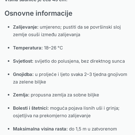
Osnovne informacije
Zalijevanje:
umjereno; pustiti da se površinski sloj
zemlje osuši između zalijevanja
Temperatura:
18–26 °C
Svjetlost:
svijetlo do polusjena, bez direktnog sunca
Gnojidba:
u proljeće i ljeto svaka 2–3 tjedna gnojivom
za zelene biljke
Zemlja:
propusna zemlja za sobne biljke
Bolesti i štetnici:
moguća pojava lisnih uši i grinja;
osjetljiva na prekomjerno zalijevanje
Maksimalna visina rasta:
do 1,5 m u zatvorenom