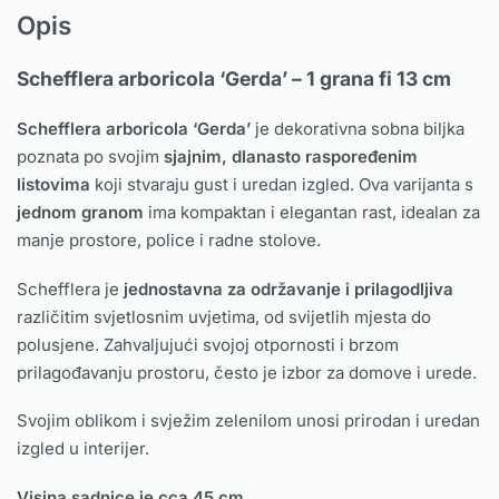
Opis
Schefflera arboricola ‘Gerda’ – 1 grana fi 13 cm
Schefflera arboricola ‘Gerda’
je dekorativna sobna biljka
poznata po svojim
sjajnim, dlanasto raspoređenim
listovima
koji stvaraju gust i uredan izgled. Ova varijanta s
jednom granom
ima kompaktan i elegantan rast, idealan za
manje prostore, police i radne stolove.
Schefflera je
jednostavna za održavanje i prilagodljiva
različitim svjetlosnim uvjetima, od svijetlih mjesta do
polusjene. Zahvaljujući svojoj otpornosti i brzom
prilagođavanju prostoru, često je izbor za domove i urede.
Svojim oblikom i svježim zelenilom unosi prirodan i uredan
izgled u interijer.
Visina sadnice je cca 45 cm.