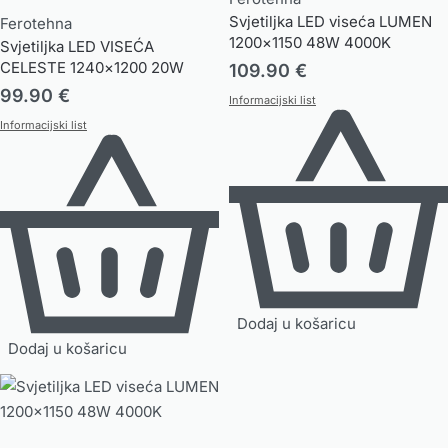
Svjetiljka LED viseća LUMEN
Ferotehna
1200×1150 48W 4000K
Svjetiljka LED VISEĆA
CELESTE 1240×1200 20W
109.90
€
3000-6000K
99.90
€
Informacijski list
Informacijski list
Dodaj u košaricu
Dodaj u košaricu