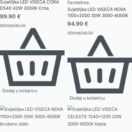
Svjetiljka LED VISEĆA CORA
Ferotehna
D540 42W 3000K Crna
Svjetiljka LED VISEĆA NOVA
1100×2000 30W 3000-6000K
99.90
€
Crna
94.90
€
Informacijski list
Informacijski list
Dodaj u košaricu
Dodaj u košaricu