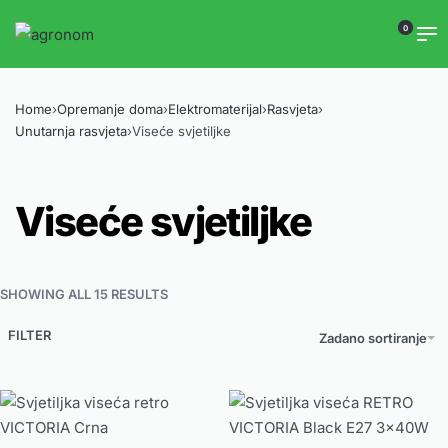
0
Home
›
Opremanje doma
›
Elektromaterijal
›
Rasvjeta
›
Unutarnja rasvjeta
›
Viseće svjetiljke
Viseće svjetiljke
SHOWING ALL 15 RESULTS
FILTER
Zadano sortiranje