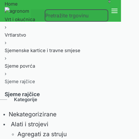
0
Home
›
Vrt i okućnica
›
Vrtlarstvo
›
Sjemenske kartice i travne smjese
›
Sjeme povrća
›
Sjeme rajčice
Sjeme rajčice
Kategorije
Nekategorizirane
Alati i strojevi
Agregati za struju