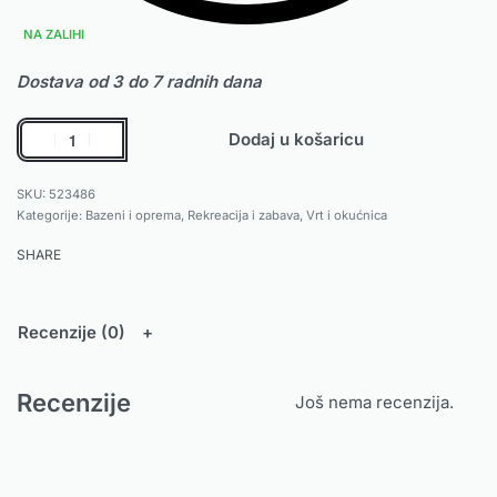
NA ZALIHI
Dostava od 3 do 7 radnih dana
Dodaj u košaricu
523486
Kategorije:
Bazeni i oprema
,
Rekreacija i zabava
,
Vrt i okućnica
SHARE
Recenzije (0)
Recenzije
Još nema recenzija.