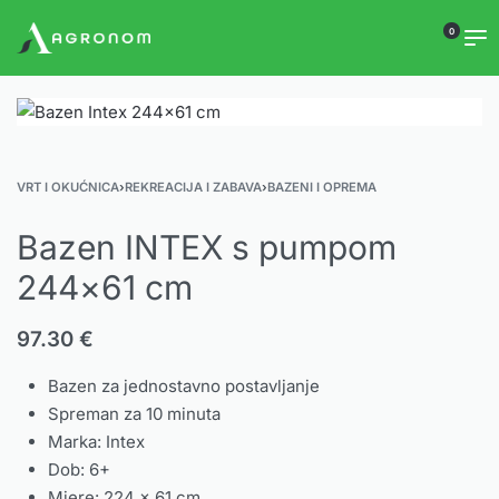
0
VRT I OKUĆNICA
›
REKREACIJA I ZABAVA
›
BAZENI I OPREMA
Bazen INTEX s pumpom
244×61 cm
97.30
€
Bazen za jednostavno postavljanje
Spreman za 10 minuta
Marka: Intex
Dob: 6+
Mjere: 224 x 61 cm