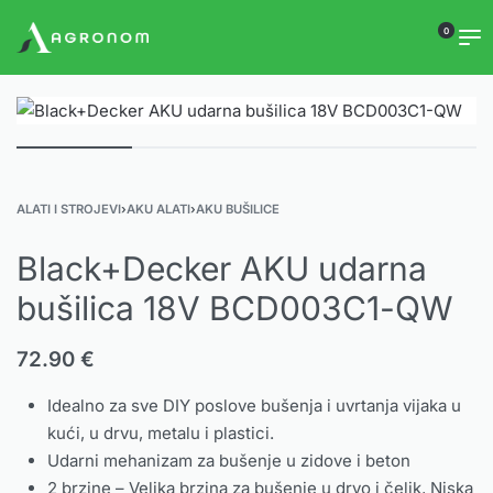
0
ALATI I STROJEVI
›
AKU ALATI
›
AKU BUŠILICE
Black+Decker AKU udarna
bušilica 18V BCD003C1-QW
72.90
€
Idealno za sve DIY poslove bušenja i uvrtanja vijaka u
kući, u drvu, metalu i plastici.
Udarni mehanizam za bušenje u zidove i beton
2 brzine – Velika brzina za bušenje u drvo i čelik, Niska