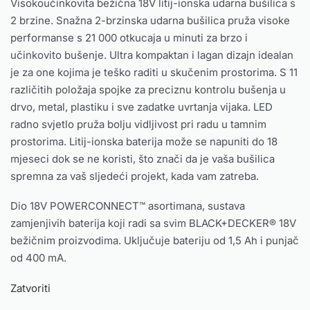
Visokoučinkovita bežična 18V litij-ionska udarna bušilica s
2 brzine. Snažna 2-brzinska udarna bušilica pruža visoke
performanse s 21 000 otkucaja u minuti za brzo i
učinkovito bušenje. Ultra kompaktan i lagan dizajn idealan
je za one kojima je teško raditi u skučenim prostorima. S 11
različitih položaja spojke za preciznu kontrolu bušenja u
drvo, metal, plastiku i sve zadatke uvrtanja vijaka. LED
radno svjetlo pruža bolju vidljivost pri radu u tamnim
prostorima. Litij-ionska baterija može se napuniti do 18
mjeseci dok se ne koristi, što znači da je vaša bušilica
spremna za vaš sljedeći projekt, kada vam zatreba.
Dio 18V POWERCONNECT™ asortimana, sustava
zamjenjivih baterija koji radi sa svim BLACK+DECKER® 18V
bežičnim proizvodima. Uključuje bateriju od 1,5 Ah i punjač
od 400 mA.
Zatvoriti