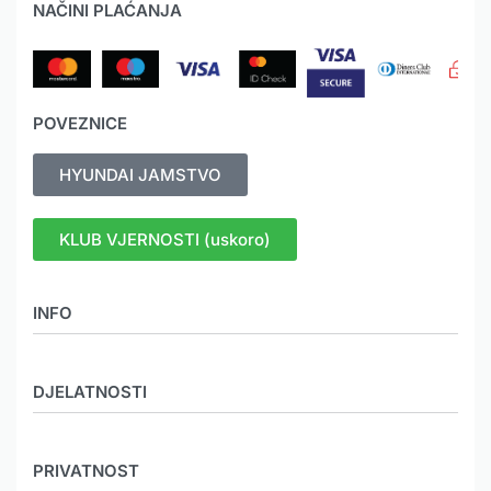
NAČINI PLAĆANJA
POVEZNICE
HYUNDAI JAMSTVO
KLUB VJERNOSTI (uskoro)
INFO
O nama
DJELATNOSTI
Novosti
Mediji
MEHANIZACIJA
Galerija
PRIVATNOST
KOOPERACIJA