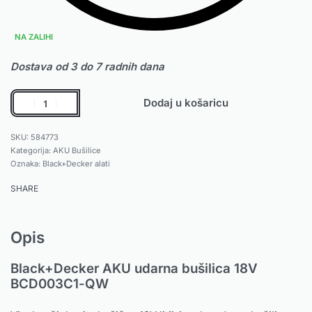
NA ZALIHI
Dostava od 3 do 7 radnih dana
Dodaj u košaricu
584773
Kategorija:
AKU Bušilice
Oznaka:
Black+Decker alati
SHARE
Opis
Black+Decker AKU udarna bušilica 18V
BCD003C1-QW