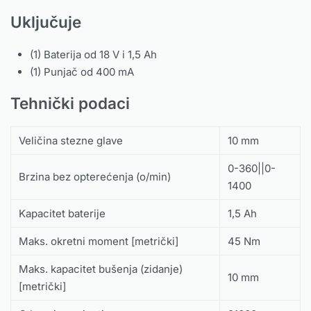
Uključuje
(1) Baterija od 18 V i 1,5 Ah
(1) Punjač od 400 mA
Tehnički podaci
Veličina stezne glave
10 mm
0-360||0-
Brzina bez opterećenja (o/min)
1400
Kapacitet baterije
1,5 Ah
Maks. okretni moment [metrički]
45 Nm
Maks. kapacitet bušenja (zidanje)
10 mm
[metrički]