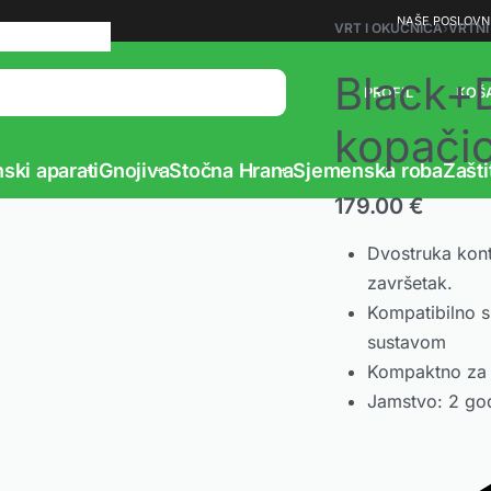
Vaš partner u poljoprivredi
NAŠE POSLOVN
VRT I OKUĆNICA
›
VRTNI
Black+D
PROFIL
KOŠ
kopači
ski aparati
Gnojiva
Stočna Hrana
Sjemenska roba
Zašti
179.00
€
Dvostruka kontr
završetak.
Kompatibilno 
sustavom
Kompaktno za j
Jamstvo: 2 go