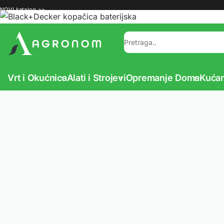
NOVI katalog >>
Vrt i Okućnica
Alati i Strojevi
Opremanje Doma
Kućan