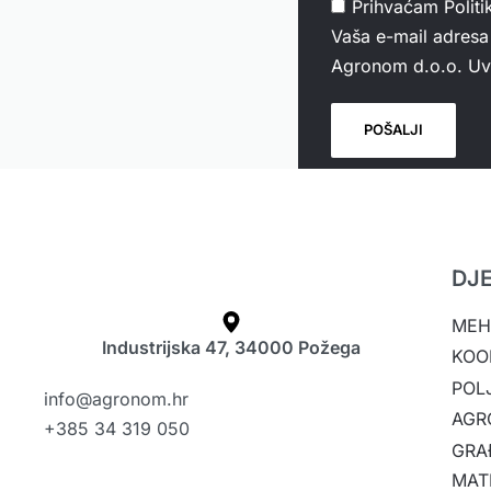
Prihvaćam
Politi
Vaša e-mail adresa 
Agronom d.o.o. Uvi
DJ
MEH
Industrijska 47, 34000 Požega
KOO
POL
info@agronom.hr
AGR
+385 34 319 050
GRA
MAT