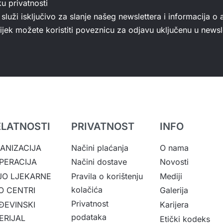
ku privatnosti
služi isključivo za slanje našeg newslettera i informacija o 
jek možete koristiti poveznicu za odjavu uključenu u newsle
ELATNOSTI
PRIVATNOST
INFO
ANIZACIJA
Načini plaćanja
O nama
PERACIJA
Načini dostave
Novosti
JO LJEKARNE
Pravila o korištenju
Mediji
kolačića
O CENTRI
Galerija
Privatnost
ĐEVINSKI
Karijera
podataka
ERIJAL
Etički kodeks