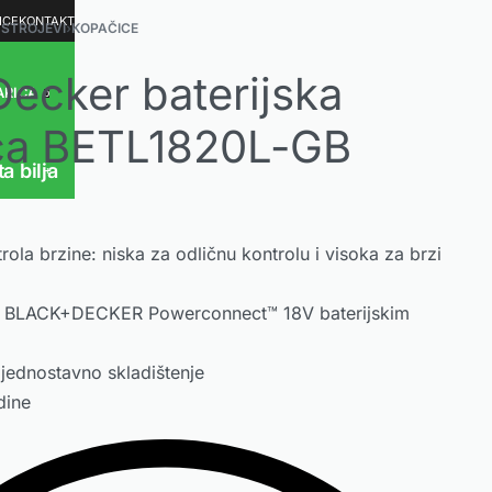
ICE
KONTAKT
 STROJEVI
›
KOPAČICE
ecker baterijska
ARICA
0
ca BETL1820L-GB
ta bilja
ola brzine: niska za odličnu kontrolu i visoka za brzi
s BLACK+DECKER Powerconnect™ 18V baterijskim
ednostavno skladištenje
dine