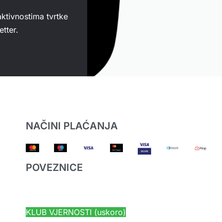
aktivnostima tvrtke
tter.
NAČINI PLAĆANJA
POVEZNICE
HYUNDAI JAMSTVO
KLUB VJERNOSTI (uskoro)