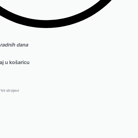
 radnih dana
j u košaricu
ni strojevi