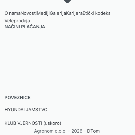
O nama
Novosti
Mediji
Galerija
Karijera
Etički kodeks
Veleprodaja
NAČINI PLAĆANJA
POVEZNICE
HYUNDAI JAMSTVO
KLUB VJERNOSTI (uskoro)
Agronom d.o.o. – 2026 –
DTom