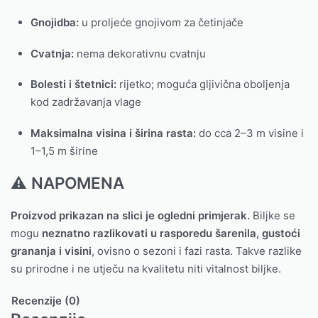
Gnojidba:
u proljeće gnojivom za četinjače
Cvatnja:
nema dekorativnu cvatnju
Bolesti i štetnici:
rijetko; moguća gljivična oboljenja
kod zadržavanja vlage
Maksimalna visina i širina rasta:
do cca 2–3 m visine i
1–1,5 m širine
⚠️ NAPOMENA
Proizvod prikazan na slici je ogledni primjerak.
Biljke se
mogu
neznatno razlikovati u rasporedu šarenila, gustoći
grananja i visini
, ovisno o sezoni i fazi rasta. Takve razlike
su prirodne i ne utječu na kvalitetu niti vitalnost biljke.
Recenzije (0)