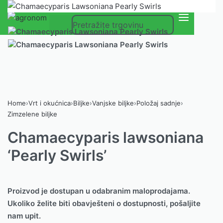
0
Home
›
Vrt i okućnica
›
Biljke
›
Vanjske biljke
›
Položaj sadnje
›
Zimzelene biljke
Chamaecyparis lawsoniana
‘Pearly Swirls’
Proizvod je dostupan u odabranim maloprodajama.
Ukoliko želite biti obavješteni o dostupnosti, pošaljite
nam upit.