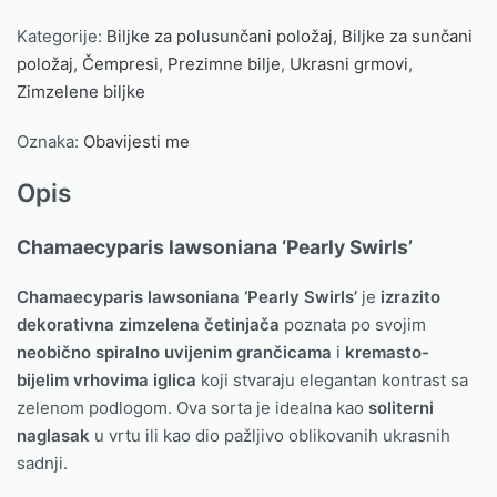
Kategorije:
Biljke za polusunčani položaj
,
Biljke za sunčani
položaj
,
Čempresi
,
Prezimne bilje
,
Ukrasni grmovi
,
Zimzelene biljke
Oznaka:
Obavijesti me
Opis
Chamaecyparis lawsoniana ‘Pearly Swirls’
Chamaecyparis lawsoniana ‘Pearly Swirls’
je
izrazito
dekorativna zimzelena četinjača
poznata po svojim
neobično spiralno uvijenim grančicama
i
kremasto-
bijelim vrhovima iglica
koji stvaraju elegantan kontrast sa
zelenom podlogom. Ova sorta je idealna kao
soliterni
naglasak
u vrtu ili kao dio pažljivo oblikovanih ukrasnih
sadnji.