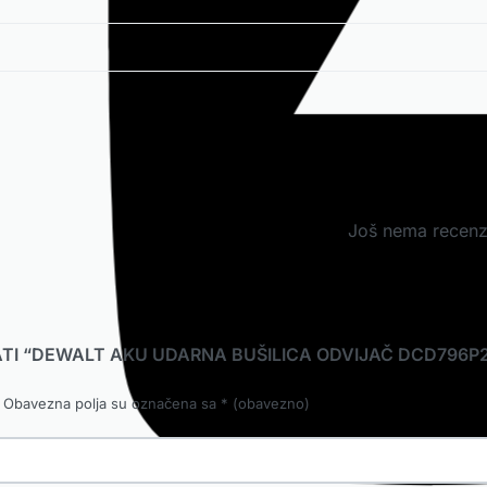
Još nema recenzi
RATI “DEWALT AKU UDARNA BUŠILICA ODVIJAČ DCD796P
Obavezna polja su označena sa
* (obavezno)