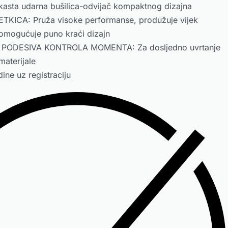
asta udarna bušilica-odvijač kompaktnog dizajna
KICA: Pruža visoke performanse, produžuje vijek
i omogućuje puno kraći dizajn
 PODESIVA KONTROLA MOMENTA: Za dosljedno uvrtanje
materijale
ine uz registraciju