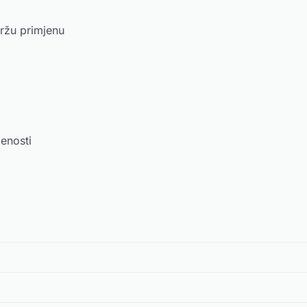
bržu primjenu
jenosti