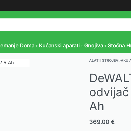
Vaš partner u poljoprivredi
remanje Doma
Kućanski aparati
Gnojiva
Stočna H
ALATI I STROJEVI
›
AKU 
DeWALT
odvija
Ah
369.00
€