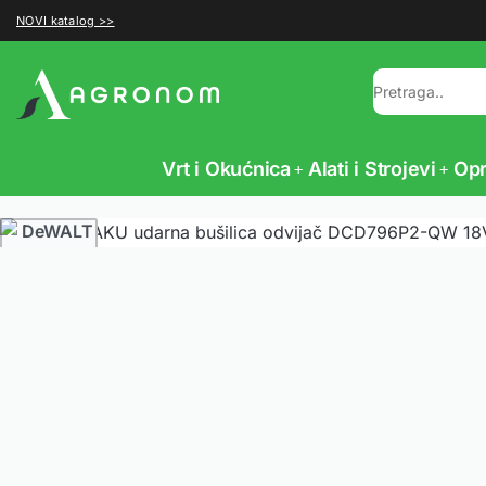
NOVI katalog >>
Vrt i Okućnica
Alati i Strojevi
Op