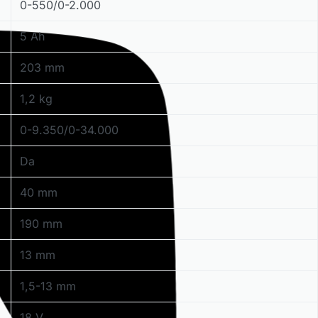
0-550/0-2.000
5 Ah
203 mm
1,2 kg
0-9.350/0-34.000
Da
40 mm
190 mm
13 mm
1,5-13 mm
18 V