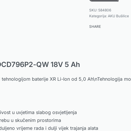
584806
Kategorija:
AKU Bušilice
SHARE
 DCD796P2-QW 18V 5 Ah
ehnologijom baterije XR Li-Ion od 5,0 Ah\nTehnologija mot
st u uvjetima slabog osvjetljenja
bu u skučenim prostorima
 vrijeme rada i dulji vijek trajanja alata