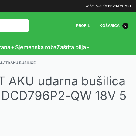
NAŠE POSLOVNICE
KONTAKT
PROFIL
KOŠARICA
0
rana
Sjemenska roba
Zaštita bilja
ALATI
›
AKU BUŠILICE
 AKU udarna bušilica
č DCD796P2-QW 18V 5