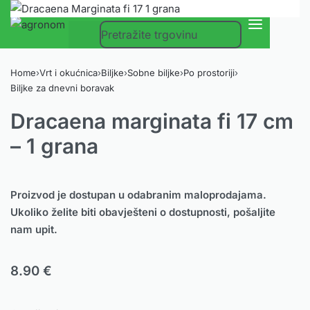
0
Home
›
Vrt i okućnica
›
Biljke
›
Sobne biljke
›
Po prostoriji
›
Biljke za dnevni boravak
Dracaena marginata fi 17 cm
– 1 grana
Proizvod je dostupan u odabranim maloprodajama.
Ukoliko želite biti obavješteni o dostupnosti, pošaljite
nam upit.
8.90
€