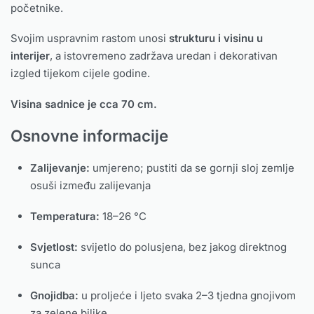
početnike.
Svojim uspravnim rastom unosi
strukturu i visinu u
interijer
, a istovremeno zadržava uredan i dekorativan
izgled tijekom cijele godine.
Visina sadnice je cca 70 cm.
Osnovne informacije
Zalijevanje:
umjereno; pustiti da se gornji sloj zemlje
osuši između zalijevanja
Temperatura:
18–26 °C
Svjetlost:
svijetlo do polusjena, bez jakog direktnog
sunca
Gnojidba:
u proljeće i ljeto svaka 2–3 tjedna gnojivom
za zelene biljke