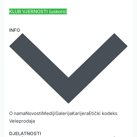
KLUB VJERNOSTI (uskoro)
INFO
O nama
Novosti
Mediji
Galerija
Karijera
Etički kodeks
Veleprodaja
DJELATNOSTI