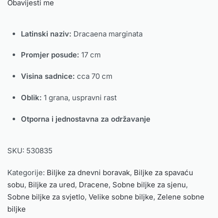
Obavijesti me
Latinski naziv:
Dracaena marginata
Promjer posude:
17 cm
Visina sadnice:
cca 70 cm
Oblik:
1 grana, uspravni rast
Otporna i jednostavna za održavanje
SKU:
530835
Kategorije:
Biljke za dnevni boravak
,
Biljke za spavaću
sobu
,
Biljke za ured
,
Dracene
,
Sobne biljke za sjenu
,
Sobne biljke za svjetlo
,
Velike sobne biljke
,
Zelene sobne
biljke