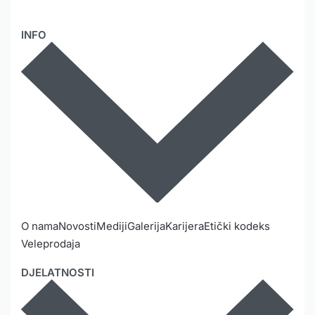
INFO
O nama
Novosti
Mediji
Galerija
Karijera
Etički kodeks
Veleprodaja
DJELATNOSTI