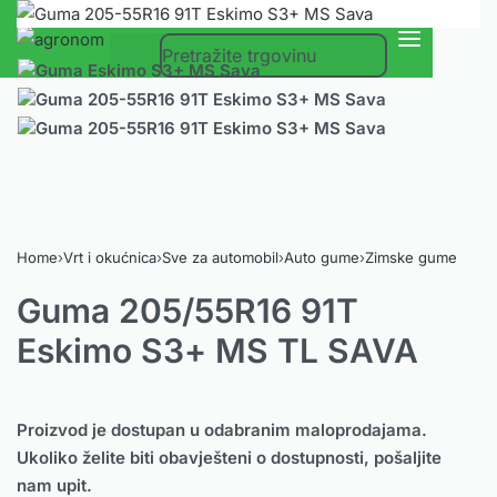
0
Home
›
Vrt i okućnica
›
Sve za automobil
›
Auto gume
›
Zimske gume
Guma 205/55R16 91T
Eskimo S3+ MS TL SAVA
Proizvod je dostupan u odabranim maloprodajama.
Ukoliko želite biti obavješteni o dostupnosti, pošaljite
nam upit.