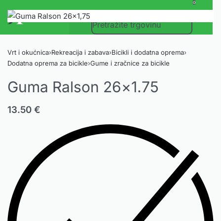
0
Vrt i okućnica
›
Rekreacija i zabava
›
Bicikli i dodatna oprema
›
Dodatna oprema za bicikle
›
Gume i zračnice za bicikle
Guma Ralson 26×1.75
13.50
€