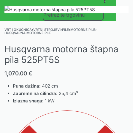
0
VRT I OKUĆNICA
›
VRTNI STROJEVI
›
PILE
›
MOTORNE PILE
›
HUSQVARNA MOTORNE PILE
Husqvarna motorna štapna
pila 525PT5S
1,070.00
€
Puna dužina:
402 cm
Zapremnina cilindra:
25,4 cm³
Izlazna snaga:
1 kW