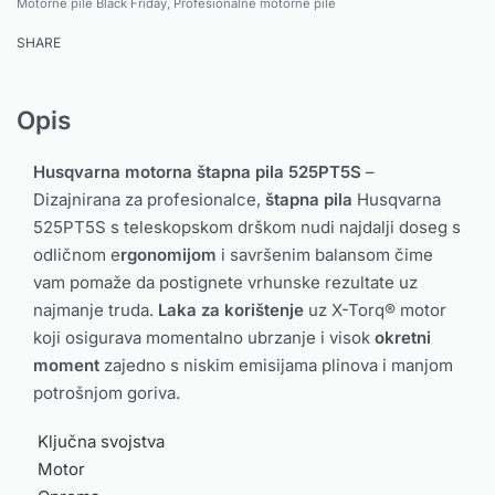
Motorne pile Black Friday
,
Profesionalne motorne pile
SHARE
Opis
Husqvarna motorna štapna pila 525PT5S
–
Dizajnirana za profesionalce,
štapna pila
Husqvarna
525PT5S s teleskopskom drškom nudi najdalji doseg s
odličnom e
rgonomijom
i savršenim balansom čime
vam pomaže da postignete vrhunske rezultate uz
najmanje truda.
Laka za korištenje
uz X-Torq® motor
koji osigurava momentalno ubrzanje i visok
okretni
moment
zajedno s niskim emisijama plinova i manjom
potrošnjom goriva.
Ključna svojstva
Motor