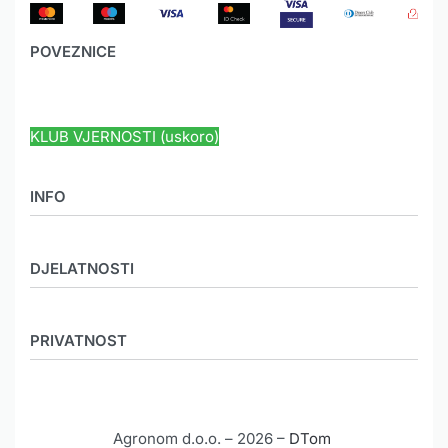
POVEZNICE
HYUNDAI JAMSTVO
KLUB VJERNOSTI (uskoro)
INFO
O nama
DJELATNOSTI
Novosti
Mediji
MEHANIZACIJA
Galerija
PRIVATNOST
KOOPERACIJA
Karijera
POLJO LJEKARNE
Etički kodeks
Načini plaćanja
AGRO CENTRI
Veleprodaja
Načini dostave
GRAĐEVINSKI MATERIJAL
Agronom d.o.o. – 2026 –
DTom