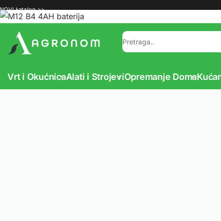
NOVI katalog >>
Vrt i Okućnica
Alati i Strojevi
Opremanje Doma
Kućan