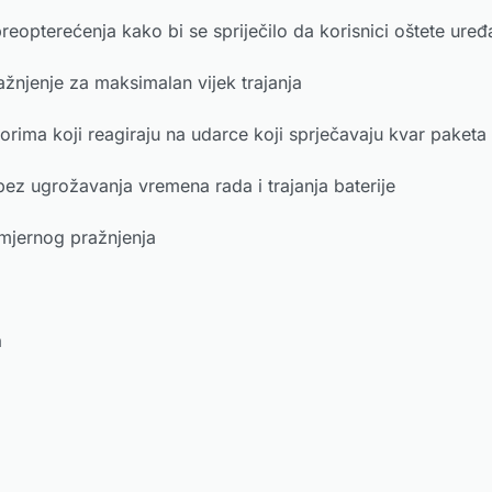
opterećenja kako bi se spriječilo da korisnici oštete uređ
ažnjenje za maksimalan vijek trajanja
torima koji reagiraju na udarce koji sprječavaju kvar paketa
ez ugrožavanja vremena rada i trajanja baterije
omjernog pražnjenja
h