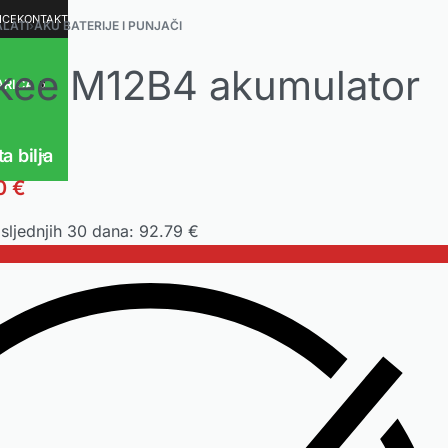
ICE
KONTAKT
ALATI
›
AKU BATERIJE I PUNJAČI
kee M12B4 akumulator
ARICA
0
ta bilja
0
€
osljednjih 30 dana:
92.79
€