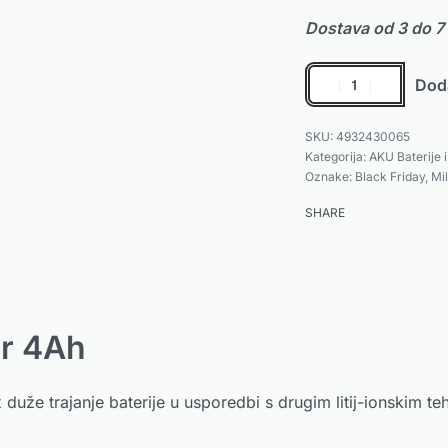
Dostava od 3 do 7
Doda
4932430065
Kategorija:
AKU Baterije i
Oznake:
Black Friday
,
Mi
SHARE
r 4Ah
že trajanje baterije u usporedbi s drugim litij-ionskim teh