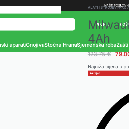
Vaš partner u poljoprivredi
NAŠE POSLOVN
ALATI I STROJEVI
›
AKU 
Milwau
PROFIL
KOŠ
4Ah
ski aparati
Gnojiva
Stočna Hrana
Sjemenska roba
Zašti
123.75
€
79.0
Najniža cijena u p
Akcija!