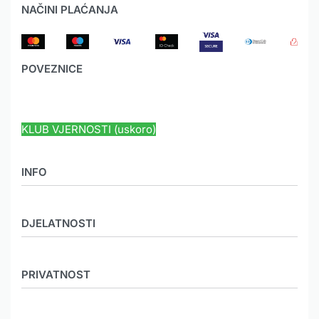
NAČINI PLAĆANJA
POVEZNICE
HYUNDAI JAMSTVO
KLUB VJERNOSTI (uskoro)
INFO
O nama
DJELATNOSTI
Novosti
Mediji
MEHANIZACIJA
Galerija
PRIVATNOST
KOOPERACIJA
Karijera
POLJO LJEKARNE
Etički kodeks
Načini plaćanja