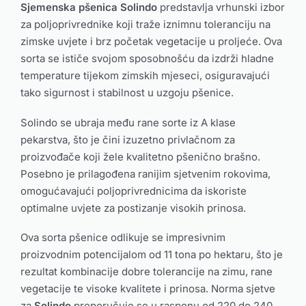
Sjemenska pšenica Solindo
predstavlja vrhunski izbor
za poljoprivrednike koji traže iznimnu toleranciju na
zimske uvjete i brz početak vegetacije u proljeće. Ova
sorta se ističe svojom sposobnošću da izdrži hladne
temperature tijekom zimskih mjeseci, osiguravajući
tako sigurnost i stabilnost u uzgoju pšenice.
Solindo se ubraja među rane sorte iz A klase
pekarstva, što je čini izuzetno privlačnom za
proizvođače koji žele kvalitetno pšenično brašno.
Posebno je prilagođena ranijim sjetvenim rokovima,
omogućavajući poljoprivrednicima da iskoriste
optimalne uvjete za postizanje visokih prinosa.
Ova sorta pšenice odlikuje se impresivnim
proizvodnim potencijalom od 11 tona po hektaru, što je
rezultat kombinacije dobre tolerancije na zimu, rane
vegetacije te visoke kvalitete i prinosa. Norma sjetve
za
Solindo
preporučuje se u rasponu od 220 do 240