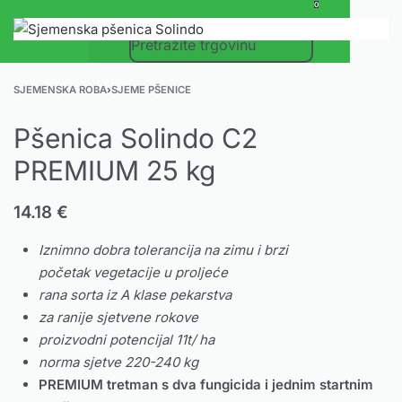
0
SJEMENSKA ROBA
›
SJEME PŠENICE
Pšenica Solindo C2
PREMIUM 25 kg
14.18
€
Iznimno dobra tolerancija na zimu i brzi
početak
vegetacije u proljeće
rana sorta iz A klase pekarstva
za ranije sjetvene rokove
proizvodni potencijal 11t/ ha
norma sjetve 220-240 kg
PREMIUM tretman s dva fungicida i jednim startnim