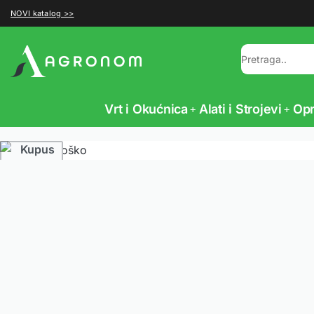
NOVI katalog >>
Vrt i Okućnica
Alati i Strojevi
Op