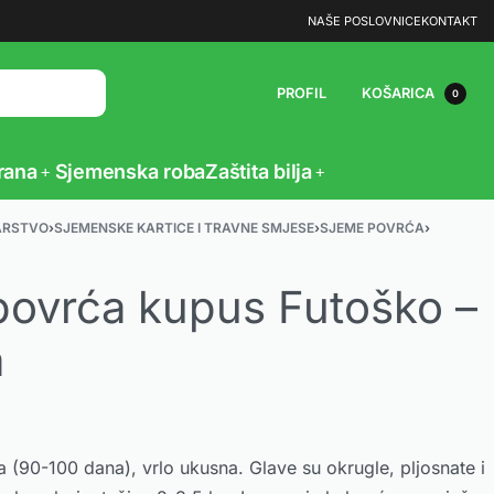
NAŠE POSLOVNICE
KONTAKT
PROFIL
KOŠARICA
0
rana
Sjemenska roba
Zaštita bilja
ARSTVO
›
SJEMENSKE KARTICE I TRAVNE SMJESE
›
SJEME POVRĆA
›
povrća kupus Futoško –
a
a (90-100 dana), vrlo ukusna. Glave su okrugle, pljosnate i