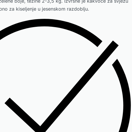
zelene boje, težine 2-3,5 kg. Izvrsne je kakvoće za svježu
ebno za kiseljenje u jesenskom razdoblju.