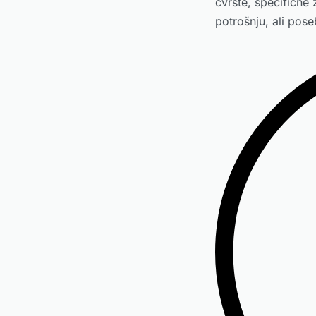
čvrste, specifične 
potrošnju, ali pos