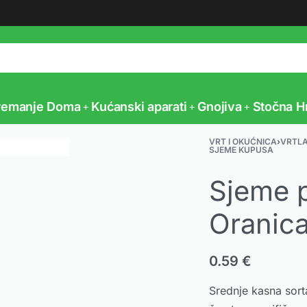
Vaš partner u poljoprivredi
remanje Doma
Kućanski aparati
Gnojiva
Stočna H
VRT I OKUĆNICA
›
VRTL
SJEME KUPUSA
Sjeme 
Oranic
0.59
€
Srednje kasna sort