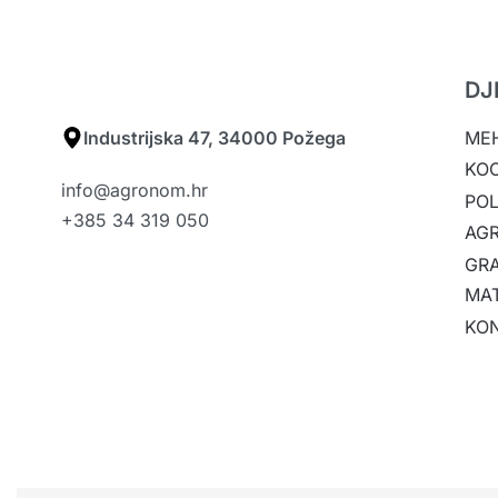
DJ
Industrijska 47, 34000 Požega
MEH
KO
info@agronom.hr
POL
+385 34 319 050
AGR
GRA
MAT
KO