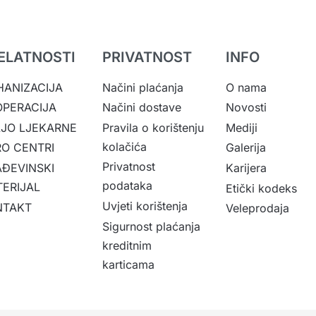
ELATNOSTI
PRIVATNOST
INFO
ANIZACIJA
Načini plaćanja
O nama
OPERACIJA
Načini dostave
Novosti
JO LJEKARNE
Pravila o korištenju
Mediji
kolačića
O CENTRI
Galerija
Privatnost
ĐEVINSKI
Karijera
podataka
ERIJAL
Etički kodeks
Uvjeti korištenja
NTAKT
Veleprodaja
Sigurnost plaćanja
kreditnim
karticama