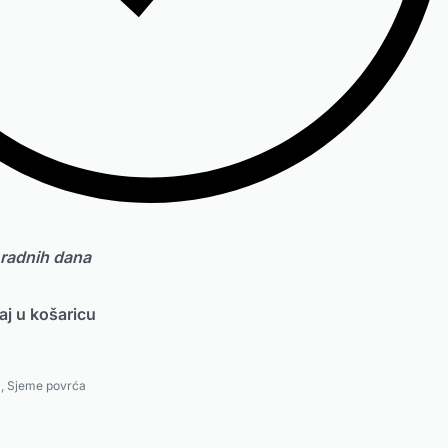
 radnih dana
j u košaricu
a
,
Sjeme povrća