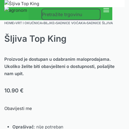
0
HOME
›
VRT I OKUĆNICA
›
BILJKE
›
SADNICE VOĆAKA
›
SADNICE ŠLJIVA
Šljiva Top King
Proizvod je dostupan u odabranim maloprodajama.
Ukoliko želite biti obavješteni o dostupnosti, pošaljite
nam upit.
10.90
€
Obavijesti me
Oprašivač
: nije potreban