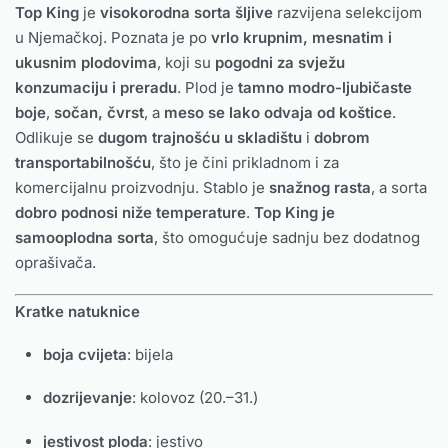
Top King
je
visokorodna sorta šljive
razvijena selekcijom
u Njemačkoj. Poznata je po
vrlo krupnim, mesnatim i
ukusnim plodovima
, koji su
pogodni za svježu
konzumaciju i preradu
. Plod je
tamno modro-ljubičaste
boje
,
sočan, čvrst
, a
meso se lako odvaja od koštice
.
Odlikuje se
dugom trajnošću u skladištu
i
dobrom
transportabilnošću
, što je čini prikladnom i za
komercijalnu proizvodnju. Stablo je
snažnog rasta
, a sorta
dobro podnosi niže temperature
.
Top King je
samooplodna sorta
, što omogućuje sadnju bez dodatnog
oprašivača.
Kratke natuknice
boja cvijeta
: bijela
dozrijevanje
: kolovoz (20.–31.)
jestivost ploda
: jestivo