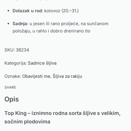
Dolazak u rod
: kolovoz (20.–31.)
Sadnja
: u jesen ili rano proljeće, na sunčanom
položaju, u rahlo i dobro drenirano tlo
SKU:
38234
Kategorija:
Sadnice šljiva
Oznake:
Obavijesti me
,
Šljiva za rakiju
SHARE
Opis
Top King – iznimno rodna sorta šljive s velikim,
sočnim plodovima