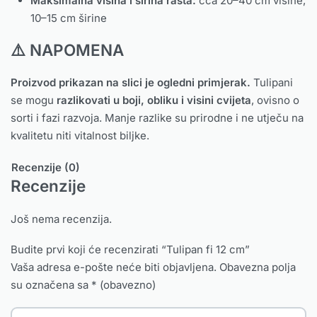
Maksimalna visina i širina rasta:
cca 20–40 cm visine,
10–15 cm širine
⚠️ NAPOMENA
Proizvod prikazan na slici je ogledni primjerak.
Tulipani
se mogu
razlikovati u boji, obliku i visini cvijeta
, ovisno o
sorti i fazi razvoja. Manje razlike su prirodne i ne utječu na
kvalitetu niti vitalnost biljke.
Recenzije (0)
Recenzije
Još nema recenzija.
Budite prvi koji će recenzirati “Tulipan fi 12 cm”
Vaša adresa e-pošte neće biti objavljena.
Obavezna polja
su označena sa
* (obavezno)