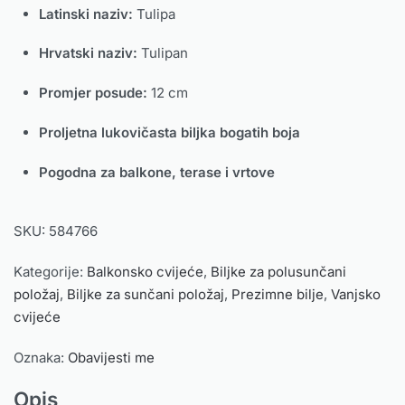
Latinski naziv:
Tulipa
Hrvatski naziv:
Tulipan
Promjer posude:
12 cm
Proljetna lukovičasta biljka bogatih boja
Pogodna za balkone, terase i vrtove
SKU:
584766
Kategorije:
Balkonsko cvijeće
,
Biljke za polusunčani
položaj
,
Biljke za sunčani položaj
,
Prezimne bilje
,
Vanjsko
cvijeće
Oznaka:
Obavijesti me
Opis