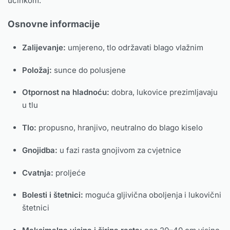
učinkom.
Osnovne informacije
Zalijevanje:
umjereno, tlo održavati blago vlažnim
Položaj:
sunce do polusjene
Otpornost na hladnoću:
dobra, lukovice prezimljavaju
u tlu
Tlo:
propusno, hranjivo, neutralno do blago kiselo
Gnojidba:
u fazi rasta gnojivom za cvjetnice
Cvatnja:
proljeće
Bolesti i štetnici:
moguća gljivična oboljenja i lukovični
štetnici