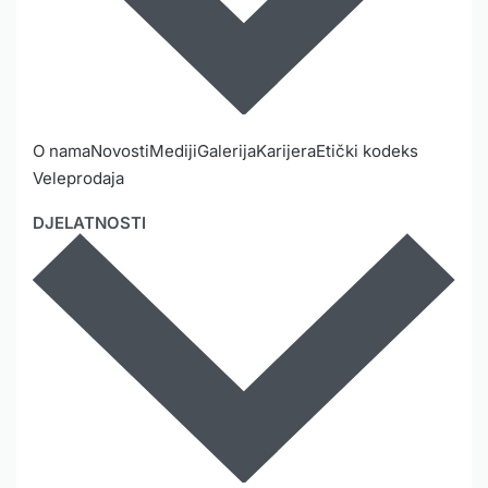
O nama
Novosti
Mediji
Galerija
Karijera
Etički kodeks
Veleprodaja
DJELATNOSTI