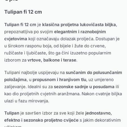
Tulipan fi 12 cm
Tulipan fi 12 cm
je
klasična proljetna lukovičasta biljka
,
prepoznatljiva po svojim
elegantnim i raznobojnim
cvjetovima
koji označavaju dolazak proljeća. Dostupan je
u širokom rasponu boja, od bijele i žute do crvene,
ružičaste i ljubičaste, što ga čini izuzetno popularnim
izborom za
vrtove, balkone i terase
.
Tulipani najbolje uspijevaju na
sunčanim do polusunčanim
položajima
, u
propusnom i hranjivom tlu
, uz umjereno
zalijevanje. Idealni su za
sezonske sadnje u posudama
ili
kao dio proljetnih cvjetnih aranžmana. Nakon cvatnje biljka
ulazi u fazu mirovanja.
Tulipan
je savršen izbor za sve koji žele
jednostavno,
efektno i sezonsko proljetno cvijeće
s jakim dekorativnim