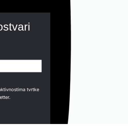
ostvari
aktivnostima tvrtke
tter.