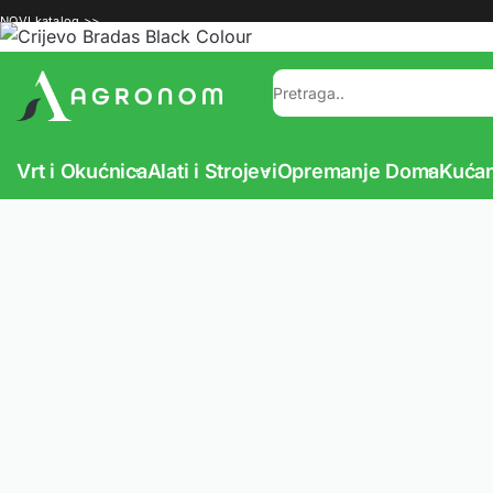
NOVI katalog >>
Vrt i Okućnica
Alati i Strojevi
Opremanje Doma
Kućan