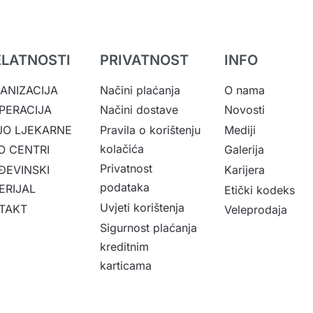
ELATNOSTI
PRIVATNOST
INFO
ANIZACIJA
Načini plaćanja
O nama
PERACIJA
Načini dostave
Novosti
JO LJEKARNE
Pravila o korištenju
Mediji
kolačića
O CENTRI
Galerija
Privatnost
ĐEVINSKI
Karijera
podataka
ERIJAL
Etički kodeks
Uvjeti korištenja
TAKT
Veleprodaja
Sigurnost plaćanja
kreditnim
karticama