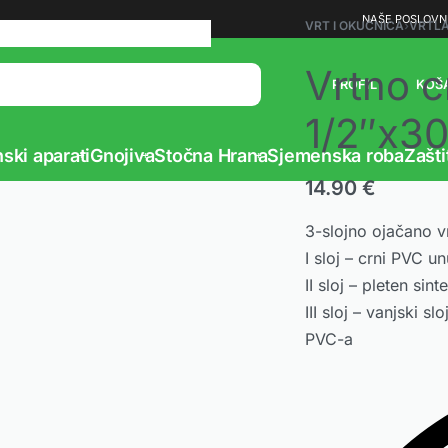
Vaš partner u poljoprivredi
NAŠE POSLOVN
VRT I OKUĆNICA
›
VRTL
Vrtno c
PROFIL
KOŠ
1/2″x30
ski aparati
Gnojiva
Stočna Hrana
Sjemenska roba
Zašti
14.90
€
3-slojno ojačano v
I sloj – crni PVC un
II sloj – pleten sin
III sloj – vanjski 
PVC-a