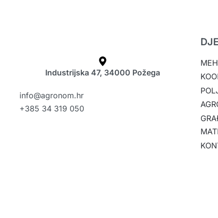
DJ
MEH
Industrijska 47, 34000 Požega
KOO
POL
info@agronom.hr
AGR
+385 34 319 050
GRA
MAT
KON