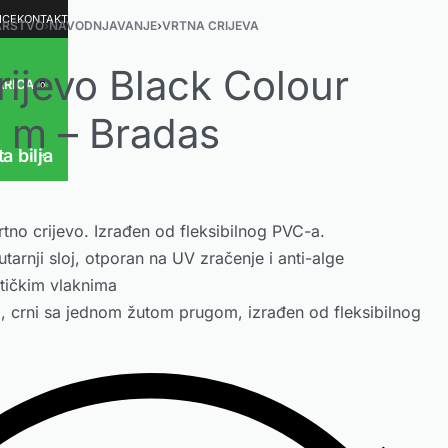
ICE
KONTAKT
ARSTVO
›
NAVODNJAVANJE
›
VRTNA CRIJEVA
rijevo Black Colour
ARICA
0
 m – Bradas
ta bilja
rtno crijevo. Izrađen od fleksibilnog PVC-a.
utarnji sloj, otporan na UV zračenje i anti-alge
tetičkim vlaknima
sloj, crni sa jednom žutom prugom, izrađen od fleksibilnog