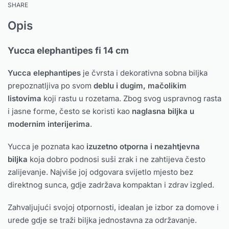
SHARE
Opis
Yucca elephantipes fi 14 cm
Yucca elephantipes
je čvrsta i dekorativna sobna biljka
prepoznatljiva po svom
deblu i dugim, mačolikim
listovima
koji rastu u rozetama. Zbog svog uspravnog rasta
i jasne forme, često se koristi kao
naglasna biljka u
modernim interijerima
.
Yucca je poznata kao
izuzetno otporna i nezahtjevna
biljka
koja dobro podnosi suši zrak i ne zahtijeva često
zalijevanje. Najviše joj odgovara svijetlo mjesto bez
direktnog sunca, gdje zadržava kompaktan i zdrav izgled.
Zahvaljujući svojoj otpornosti, idealan je izbor za domove i
urede gdje se traži biljka jednostavna za održavanje.