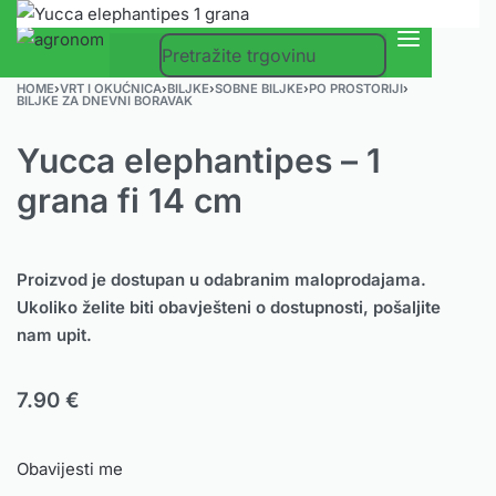
0
HOME
›
VRT I OKUĆNICA
›
BILJKE
›
SOBNE BILJKE
›
PO PROSTORIJI
›
BILJKE ZA DNEVNI BORAVAK
Yucca elephantipes – 1
grana fi 14 cm
Proizvod je dostupan u odabranim maloprodajama.
Ukoliko želite biti obavješteni o dostupnosti, pošaljite
nam upit.
7.90
€
Obavijesti me