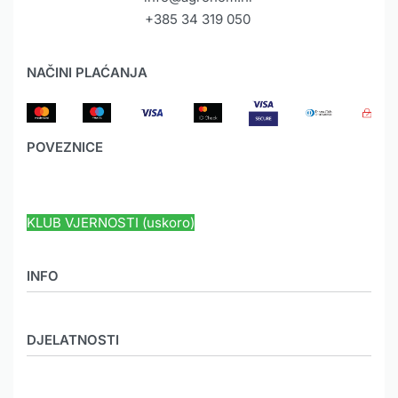
+385 34 319 050
NAČINI PLAĆANJA
POVEZNICE
HYUNDAI JAMSTVO
KLUB VJERNOSTI (uskoro)
INFO
O nama
DJELATNOSTI
Novosti
Mediji
MEHANIZACIJA
Galerija