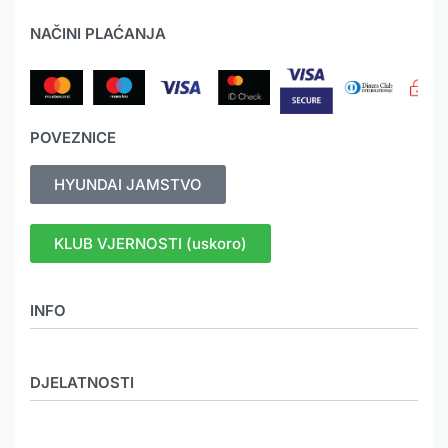
NAČINI PLAĆANJA
POVEZNICE
HYUNDAI JAMSTVO
KLUB VJERNOSTI (uskoro)
INFO
O nama
DJELATNOSTI
Novosti
Mediji
MEHANIZACIJA
Galerija