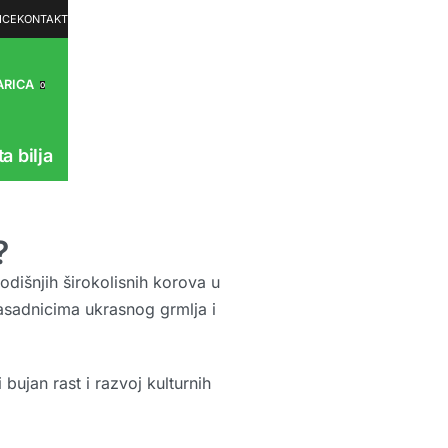
ICE
KONTAKT
ARICA
0
ta bilja
?
odišnjih širokolisnih korova u
rasadnicima ukrasnog grmlja i
bujan rast i razvoj kulturnih