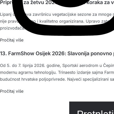
Priprema za žetvu 2026.: 7 ključnih koraka za 
Lipanj označava završnicu vegetacijske sezone za mnoge ra
nije pravovremeno i kvalitetno organizirana. Upravo zato p
proizvođača. Donosimo sedam ključnih koraka koji mogu p
Pročitaj više
13. FarmShow Osijek 2026: Slavonija ponovno 
Od 5. do 7. lipnja 2026. godine, Sportski aerodrom u Čepinu
modernu agrarnu tehnologiju. Trinaesto izdanje sajma FarmS
budućnost hrvatske poljoprivrede. Najveći specijalizirani 
Pročitaj više