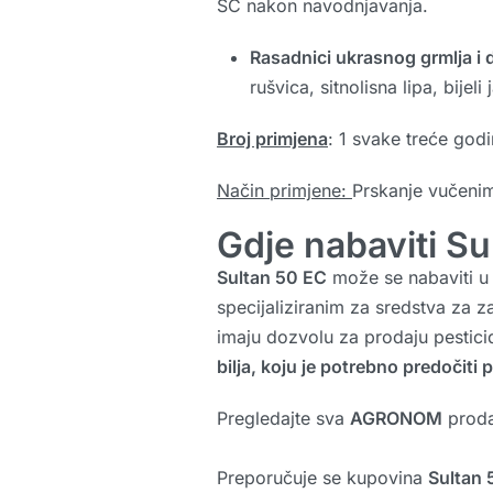
SC nakon navodnjavanja.
Rasadnici ukrasnog grmlja i 
rušvica, sitnolisna lipa, bijel
Broj primjena
: 1 svake treće godi
Način primjene:
Prskanje vučenim
Gdje nabaviti Su
Sultan 50 EC
može se nabaviti u 
specijaliziranim za sredstva za z
imaju dozvolu za prodaju pestici
bilja, koju je potrebno predočiti 
Pregledajte sva
AGRONOM
proda
Preporučuje se kupovina
Sultan 