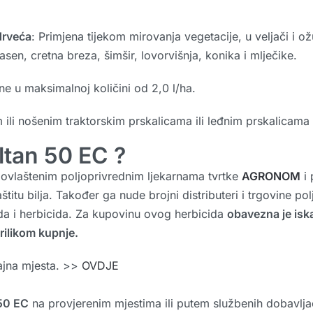
drveća
: Primjena tijekom mirovanja vegetacije, u veljači i o
i jasen, cretna breza, šimšir, lovorvišnja, konika i mlječike.
ne u maksimalnoj količini od 2,0 l/ha.
 ili nošenim traktorskim prskalicama ili leđnim prskalicama
ltan 50 EC ?
ovlaštenim poljoprivrednim ljekarnama tvrtke
AGRONOM
i 
aštitu bilja. Također ga nude brojni distributeri i trgovine
da i herbicida. Za kupovinu ovog herbicida
obavezna je isk
prilikom kupnje.
jna mjesta. >>
OVDJE
50 EC
na provjerenim mjestima ili putem službenih dobavljač