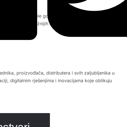
aganja tijekom cijele godine mogu biti ugrožena ako žetva
taje jedan od najvažnijih zadataka svakog poljoprivrednog
nika, proizvođača, distributera i svih zaljubljenika u
i, digitalnim rješenjima i inovacijama koje oblikuju