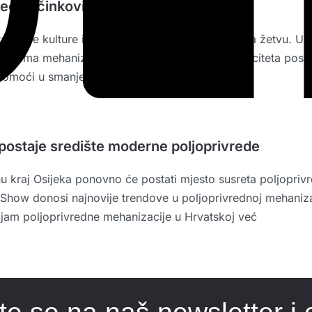
veću učinkovitost i manje gubitke
tarske kulture i početak intenzivnih priprema za žetvu. Ul
riprema mehanizacije, logistike i skladišnih kapaciteta pos
omoći u smanjenju gubitaka,
postaje središte moderne poljoprivrede
 kraj Osijeka ponovno će postati mjesto susreta poljoprivred
how donosi najnovije trendove u poljoprivrednoj mehanizacij
sajam poljoprivredne mehanizacije u Hrvatskoj već