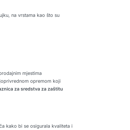
žujku, na vrstama kao što su
prodajnim mjestima
 poljoprivrednom opremom koji
aznica za sredstva za zaštitu
a kako bi se osigurala kvaliteta i