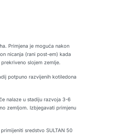
 l/ha. Primjena je moguća nakon
akon nicanja (rani post-em) kada
e prekriveno slojem zemlje.
adij potpuno razvijenih kotiledona
e nalaze u stadiju razvoja 3-6
veno zemljom. Izbjegavati primjenu
 primijeniti sredstvo SULTAN 50