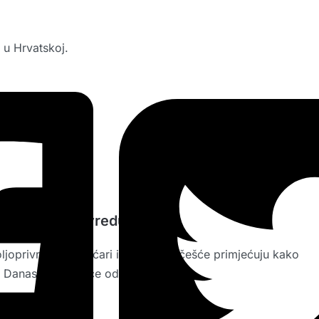
. u Hrvatskoj.
jaju poljoprivredu?
ljoprivrednici, voćari i vrtlari sve češće primjećuju kako
a. Danas? Sve češće odgovor ovisi o