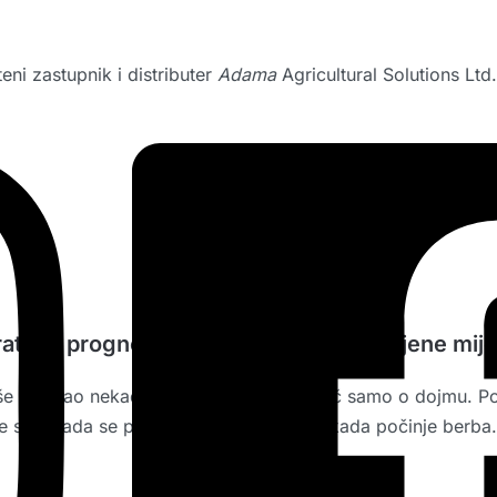
eni zastupnik i distributer
Adama
Agricultural Solutions Ltd
atimo prognozu. Kako klimatske promjene mijen
nije kao nekad.”, niste jedini. I nije riječ samo o dojmu. Po
se sije, kada se prska, kada se orezuje i kada počinje berb