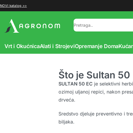
NOVI katalog >>
Vrt i Okućnica
Alati i Strojevi
Opremanje Doma
Kućan
Što je Sultan 50
SULTAN 50 EC
je selektivni herb
ozimoj uljanoj repici, nakon pres
drveća.
Sredstvo djeluje preventivno i tre
biljaka.