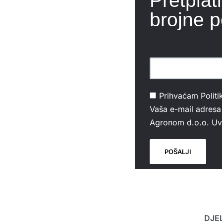
Pretplat
brojne p
Prihvaćam
Politi
Vaša e-mail adresa 
Agronom d.o.o. Uvi
DJE