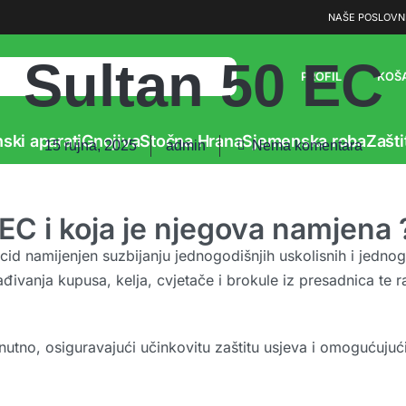
Vaš partner u poljoprivredi
NAŠE POSLOVN
Sultan 50 EC
PROFIL
KOŠ
ski aparati
Gnojiva
Stočna Hrana
Sjemenska roba
Zašti
15 rujna, 2025
admin
Nema komentara
 EC i koja je njegova namjena 
icid namijenjen suzbijanju jednogodišnjih uskolisnih i jednog
ađivanja kupusa, kelja, cvjetače i brokule iz presadnica te 
nutno, osiguravajući učinkovitu zaštitu usjeva i omogućujući 