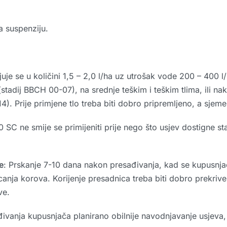
a suspenziju.
njuje se u količini 1,5 – 2,0 l/ha uz utrošak vode 200 – 400
 (stadij BBCH 00-07), na srednje teškim i teškim tlima, ili n
14). Prije primjene tlo treba biti dobro pripremljeno, a sjem
SC ne smije se primijeniti prije nego što usjev dostigne st
e
: Prskanje 7-10 dana nakon presađivanja, kad se kupusnjač
icanja korova. Korijenje presadnica treba biti dobro prekri
ve.
vanja kupusnjača planirano obilnije navodnjavanje usjeva,