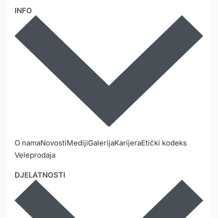
INFO
O nama
Novosti
Mediji
Galerija
Karijera
Etički kodeks
Veleprodaja
DJELATNOSTI