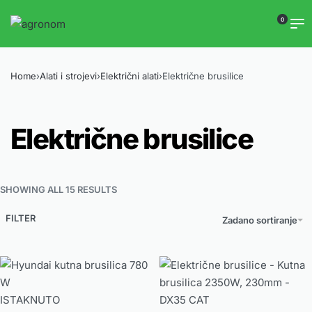
0
Home
›
Alati i strojevi
›
Električni alati
›
Električne brusilice
Električne brusilice
SHOWING ALL 15 RESULTS
FILTER
Zadano sortiranje
ISTAKNUTO