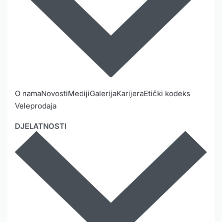
O nama
Novosti
Mediji
Galerija
Karijera
Etički kodeks
Veleprodaja
DJELATNOSTI