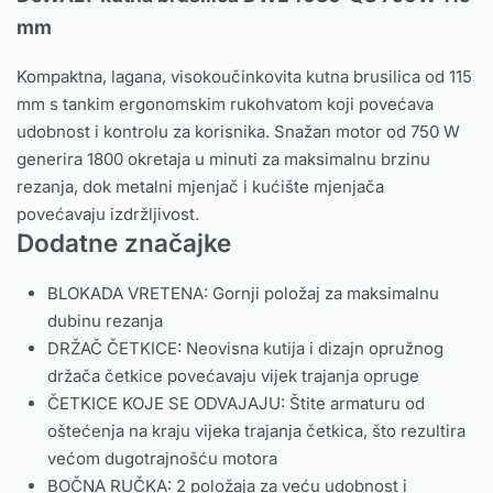
mm
Kompaktna, lagana, visokoučinkovita kutna brusilica od 115
mm s tankim ergonomskim rukohvatom koji povećava
udobnost i kontrolu za korisnika. Snažan motor od 750 W
generira 1800 okretaja u minuti za maksimalnu brzinu
rezanja, dok metalni mjenjač i kućište mjenjača
povećavaju izdržljivost.
Dodatne značajke
BLOKADA VRETENA: Gornji položaj za maksimalnu
dubinu rezanja
DRŽAČ ČETKICE: Neovisna kutija i dizajn opružnog
držača četkice povećavaju vijek trajanja opruge
ČETKICE KOJE SE ODVAJAJU: Štite armaturu od
oštećenja na kraju vijeka trajanja četkica, što rezultira
većom dugotrajnošću motora
BOČNA RUČKA: 2 položaja za veću udobnost i