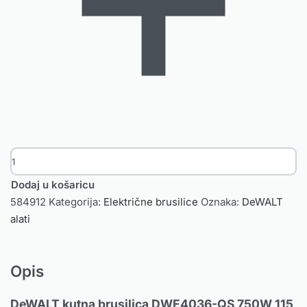
Dodaj u košaricu
584912
Kategorija:
Električne brusilice
Oznaka:
DeWALT
alati
Opis
DeWALT kutna brusilica DWE4036-QS 750W 115