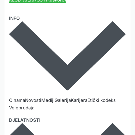
INFO
O nama
Novosti
Mediji
Galerija
Karijera
Etički kodeks
Veleprodaja
DJELATNOSTI