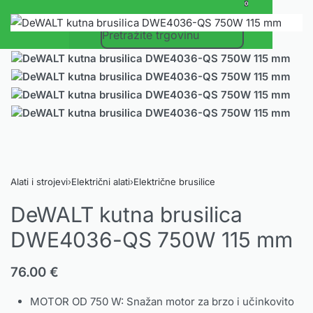
0
Alati i strojevi
›
Električni alati
›
Električne brusilice
DeWALT kutna brusilica
DWE4036-QS 750W 115 mm
76.00
€
MOTOR OD 750 W: Snažan motor za brzo i učinkovito