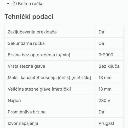
(1) Bočna ručka
Tehnički podaci
Zaključavanje prekidača
Da
Sekundarna ručka
Da
Brzina bez opterećenja (o/min)
0-2900
Vrsta stezne glave
Bez ključa
Maks. kapacitet bušenja (čelik) [metrički]
13 mm
Veličina stezne glave [metrički]
13 mm
Napon
230 V
Promjenjiva brzina
Da
Izvor napajanja
Prugast