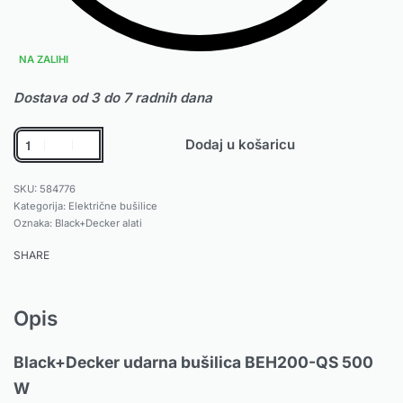
NA ZALIHI
Dostava od 3 do 7 radnih dana
Dodaj u košaricu
584776
Kategorija:
Električne bušilice
Oznaka:
Black+Decker alati
SHARE
Opis
Black+Decker udarna bušilica BEH200-QS 500
W