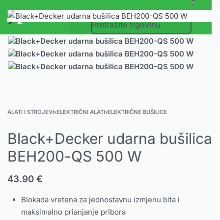
0
ALATI I STROJEVI
›
ELEKTRIČNI ALATI
›
ELEKTRIČNE BUŠILICE
Black+Decker udarna bušilica
BEH200-QS 500 W
43.90
€
Blokada vretena za jednostavnu izmjenu bita i
maksimalno prianjanje pribora