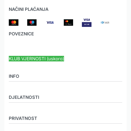
NAČINI PLAĆANJA
POVEZNICE
HYUNDAI JAMSTVO
KLUB VJERNOSTI (uskoro)
INFO
O nama
DJELATNOSTI
Novosti
Mediji
MEHANIZACIJA
Galerija
PRIVATNOST
KOOPERACIJA
Karijera
POLJO LJEKARNE