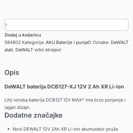
Dodaj u košaricu
584802
Kategorija:
AKU Baterije i punjači
Oznake:
DeWALT
alati
,
DeWALT vrtni strojevi
Opis
DeWALT baterija DCB127-XJ 12V 2 Ah XR Li-ion
Litij-ionska baterija DCB127 12V MAX* ima brzo punjenje i
lagan dizajn.
Dodatne značajke
Novi DEWALT 12V 2Ah XR Li-Ion akumulator pruža