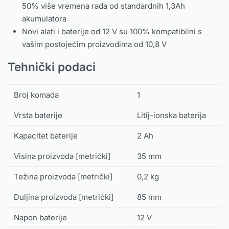
50% više vremena rada od standardnih 1,3Ah
akumulatora
Novi alati i baterije od 12 V su 100% kompatibilni s
vašim postojećim proizvodima od 10,8 V
Tehnički podaci
Broj komada
1
Vrsta baterije
Litij-ionska baterija
Kapacitet baterije
2 Ah
Visina proizvoda [metrički]
35 mm
Težina proizvoda [metrički]
0,2 kg
Duljina proizvoda [metrički]
85 mm
Napon baterije
12 V