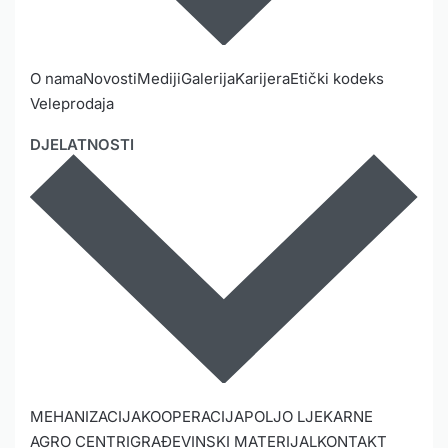
O nama
Novosti
Mediji
Galerija
Karijera
Etički kodeks
Veleprodaja
DJELATNOSTI
MEHANIZACIJA
KOOPERACIJA
POLJO LJEKARNE
AGRO CENTRI
GRAĐEVINSKI MATERIJAL
KONTAKT